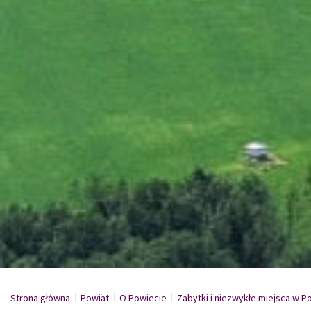
Strona główna
Powiat
/
O Powiecie
/
Zabytki i niezwykłe miejsca w 
/