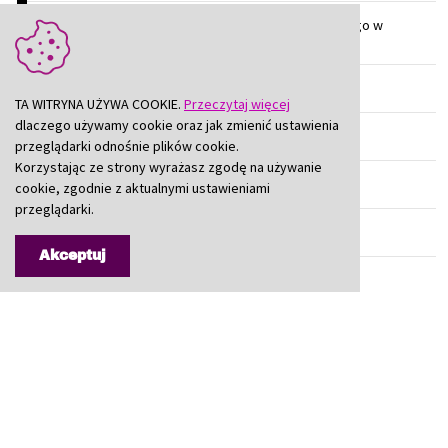
Układ urbanistyczny i zabudowa osiedla robotniczego w
dzielnicy Piaski
Sanktuarium św. Jana Vianney'a w Czeladzi-Piaskach
TA WITRYNA UŻYWA COOKIE.
Przeczytaj więcej
dlaczego używamy cookie oraz jak zmienić ustawienia
Osiedle „Domków Fińskich” w dzielnicy Piaski
przeglądarki odnośnie plików cookie.
Korzystając ze strony wyrażasz zgodę na używanie
Kapliczka z figurą Chrystusa Salwatora
cookie, zgodnie z aktualnymi ustawieniami
przeglądarki.
Gmina Mierzęcice
Akceptuj
Gmina Psary
Miasto i Gmina Siewierz
Miasto Sławków
Wojkowice