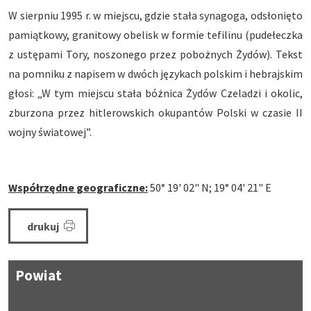
W sierpniu 1995 r. w miejscu, gdzie stała synagoga, odsłonięto
pamiątkowy, granitowy obelisk w formie tefilinu (pudełeczka
z ustępami Tory, noszonego przez pobożnych Żydów). Tekst
na pomniku z napisem w dwóch językach polskim i hebrajskim
głosi: „W tym miejscu stała bóżnica Żydów Czeladzi i okolic,
zburzona przez hitlerowskich okupantów Polski w czasie II
wojny światowej”.
Współrzędne geograficzne:
50° 19' 02" N; 19° 04' 21" E
drukuj
Powiat