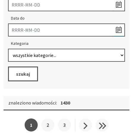
Data do
Kategoria
szukaj
znaleziono wiadomości:
1430
strona
strona
strona
1
2
3
Następna
Ost