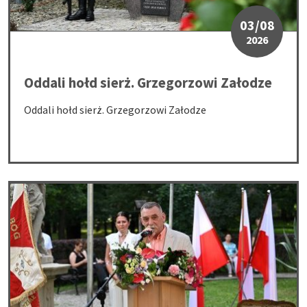
03/08
2026
Oddali hołd sierż. Grzegorzowi Załodze
Oddali hołd sierż. Grzegorzowi Załodze
Medal „Pro Patria” dla Pani Alicji Jurczyk ps. „Alka”