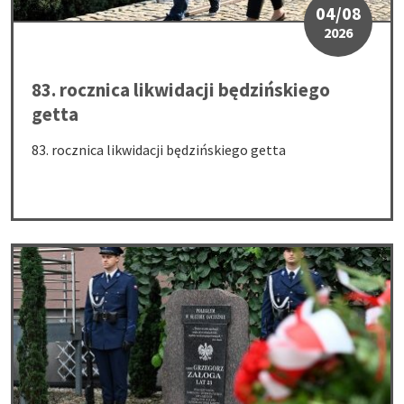
04/08
2026
83. rocznica likwidacji będzińskiego
getta
83. rocznica likwidacji będzińskiego getta
Oddali hołd sierż. Grzegorzowi Załodze