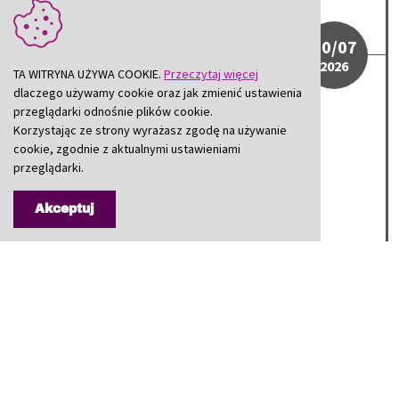
30/07
2026
TA WITRYNA UŻYWA COOKIE.
Przeczytaj więcej
dlaczego używamy cookie oraz jak zmienić ustawienia
przeglądarki odnośnie plików cookie.
Wojewódzki trening systemów
Korzystając ze strony wyrażasz zgodę na używanie
wykrywania i alarmowania
cookie, zgodnie z aktualnymi ustawieniami
przeglądarki.
Wojewódzki trening systemów wykrywania i
alarmowania
Akceptuj
Powiatowe Święto Policji w Teatrze Dzieci Zagłębia im. Jana 