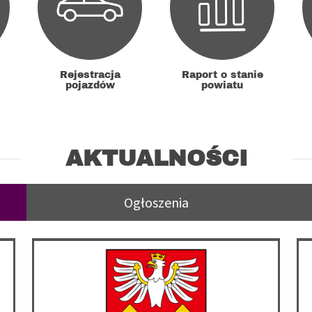
Rejestracja
Raport o stanie
pojazdów
powiatu
AKTUALNOŚCI
Ogłoszenia
 Powiatowego w Będzinie od 1 lipca 2026 r.
Starostwo Powiatowe w Będzinie wprowadza internetowy 
Ko