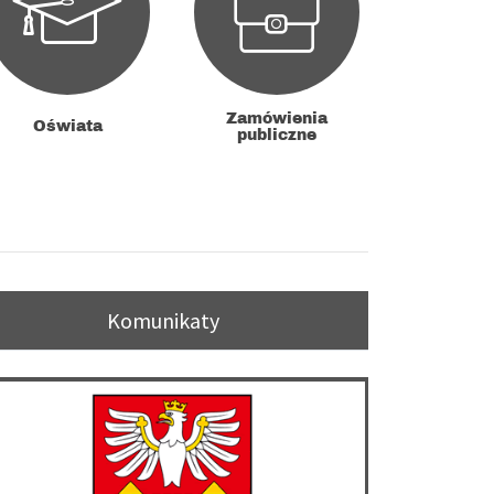
Zamówienia
Oświata
publiczne
Komunikaty
system rezerwacji wizyt
nkurs na stanowisko dyrektora III Liceum Ogólnokształcącego im. 