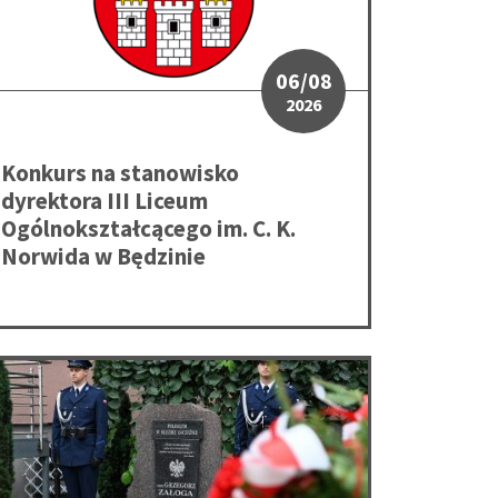
06/08
2026
Konkurs na stanowisko
dyrektora III Liceum
Ogólnokształcącego im. C. K.
Norwida w Będzinie
dali hołd sierż. Grzegorzowi Załodze