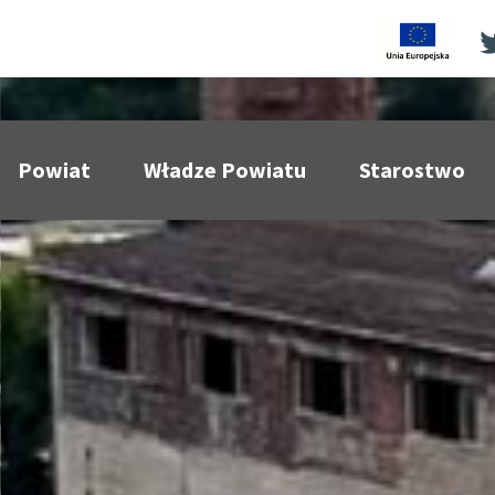
acje
Powiat
Władze Powiatu
Starostwo
pokaż podmenu dla
pokaż podmenu dla
pokaż p