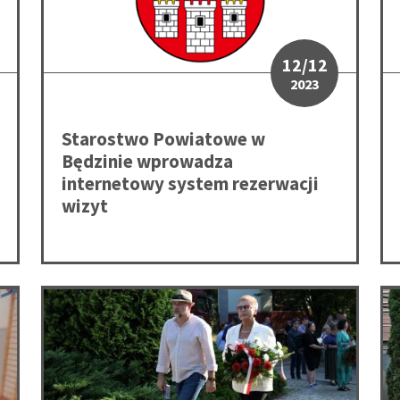
12/12
2023
Starostwo Powiatowe w
Będzinie wprowadza
internetowy system rezerwacji
wizyt
la uczniów klas mundurowych Powiatu Będzińskiego
83. rocznica likwidacji będzińskiego getta
Od