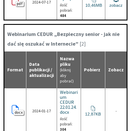
2024-07-17
pdf
ilość
poradnik_wakacyjny-1.p
10,46MB
zobacz
pobrań:
484
Kategoria:
Webinarium CEDUR „Bezpieczny senior - jak nie
dać się oszukać w Internecie”
[2]
Nazwa
Data
pliku
Format
publikacji /
Pobierz
Zobacz
(kliknij
aktualizacji
aby
pobrać)
Webinari
um
CEDUR
22.01.24.
2024-01-17
-
docx
docx
Webinarium CEDUR 22.0
12,87KB
ilość
pobrań:
304