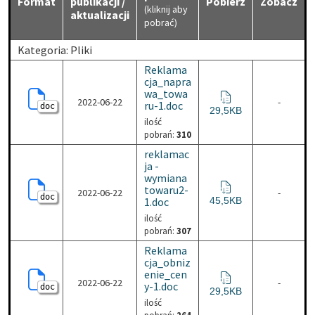
Format
publikacji /
Pobierz
Zobacz
(kliknij aby
aktualizacji
pobrać)
Kategoria: Pliki
Reklama
cja_napra
wa_towa
2022-06-22
-
ru-1.doc
doc
Reklamacja_naprawa_to
29,5KB
ilość
pobrań:
310
reklamac
ja -
wymiana
towaru2-
2022-06-22
-
doc
reklamacja - wymiana t
1.doc
45,5KB
ilość
pobrań:
307
Reklama
cja_obniz
enie_cen
2022-06-22
-
y-1.doc
doc
Reklamacja_obnizenie_
29,5KB
ilość