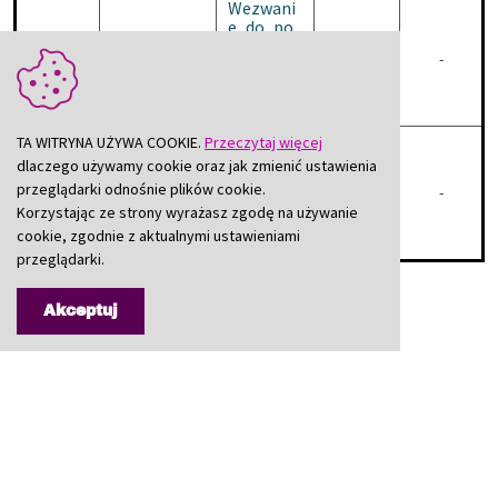
Wezwani
e_do_po
prawy_us
2022-06-22
-
lugi.doc
doc
Wezwanie_do_poprawy_
30KB
ilość
pobrań:
300
zarzut_p
TA WITRYNA UŻYWA COOKIE.
Przeczytaj więcej
rzedawni
dlaczego używamy cookie oraz jak zmienić ustawienia
enia_rosz
przeglądarki odnośnie plików cookie.
2022-06-22
-
czen.doc
doc
zarzut_przedawnienia_r
26,5KB
Korzystając ze strony wyrażasz zgodę na używanie
ilość
cookie, zgodnie z aktualnymi ustawieniami
pobrań:
288
przeglądarki.
drukuj
Akceptuj
Starostwo