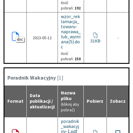
ilość
pobrań:
192
wzor_rek
lamacja_
towaru-
naprawa_
lub_wymi
2023-05-12
-
doc
wzor_reklamacja_towar
ana(5).do
31KB
c
ilość
pobrań:
250
Kategoria:
Poradnik Wakacyjny
[1]
Nazwa
Data
pliku
Format
publikacji /
Pobierz
Zobacz
(kliknij aby
aktualizacji
pobrać)
poradnik
_wakacyj
ny-1.pdf