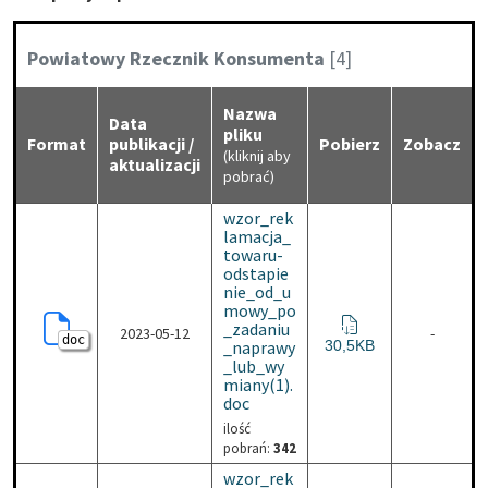
Kategoria:
Powiatowy Rzecznik Konsumenta
[4]
Nazwa
Data
pliku
Format
publikacji /
Pobierz
Zobacz
(kliknij aby
aktualizacji
pobrać)
wzor_rek
lamacja_
towaru-
odstapie
nie_od_u
mowy_po
_zadaniu
2023-05-12
-
doc
wzor_reklamacja_towar
_naprawy
30,5KB
_lub_wy
miany(1).
doc
ilość
pobrań:
342
wzor_rek