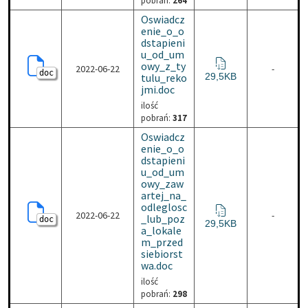
pobrań:
264
Oswiadcz
enie_o_o
dstapieni
u_od_um
owy_z_ty
2022-06-22
-
doc
Oswiadczenie_o_odstap
tulu_reko
29,5KB
jmi.doc
ilość
pobrań:
317
Oswiadcz
enie_o_o
dstapieni
u_od_um
owy_zaw
artej_na_
odleglosc
2022-06-22
-
_lub_poz
doc
Oswiadczenie_o_odstap
29,5KB
a_lokale
m_przed
siebiorst
wa.doc
ilość
pobrań:
298