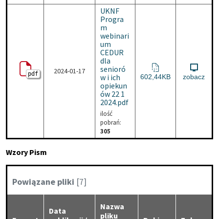
UKNF
Progra
m
webinari
um
CEDUR
dla
senioró
2024-01-17
pdf
w i ich
UKNF Program webinarium
602,44KB
zobacz
opiekun
ów 22 1
2024.pdf
ilość
pobrań:
305
Wzory Pism
Kategoria:
Powiązane pliki
[7]
Nazwa
Data
pliku