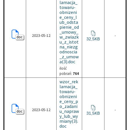
lamacja_
towaru-
obnizeni
e_ceny_l
ub_odsta
pienie_od
_umowy_
2023-05-12
-
w_zwiazk
doc
wzor_reklamacja_towar
32,5KB
u_z_istot
na_niezg
odnoscia
_z_umow
a(3).doc
ilość
pobrań:
764
wzor_rek
lamacja_
towaru-
obnizeni
e_ceny_p
o_zadani
2023-05-12
-
u_napraw
doc
wzor_reklamacja_towar
31,5KB
y_lub_wy
miany(3).
doc