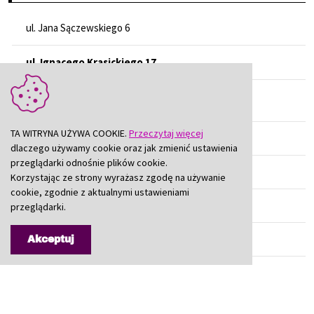
ul. Jana Sączewskiego 6
ul. Ignacego Krasickiego 17
Wydział Spraw Administracyjnych
TA WITRYNA UŻYWA COOKIE.
Przeczytaj więcej
Wydział Architektury
dlaczego używamy cookie oraz jak zmienić ustawienia
przeglądarki odnośnie plików cookie.
Biuro Zamówień Publicznych
Korzystając ze strony wyrażasz zgodę na używanie
cookie, zgodnie z aktualnymi ustawieniami
Wydział Geodezji
przeglądarki.
Geolog Powiatowy
Akceptuj
Biuro Gospodarki Nieruchomościami
Wydział Inwestycji, Rozwoju i Nadzoru Właścicielskiego