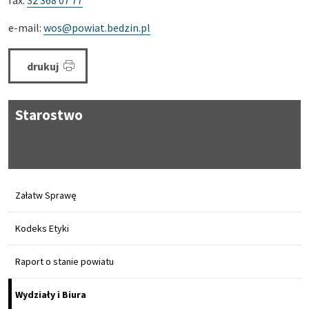
fax:
32 368 07 77
e-mail:
wos@powiat.bedzin.pl
drukuj
Starostwo
Załatw Sprawę
Kodeks Etyki
Raport o stanie powiatu
Wydziały i Biura