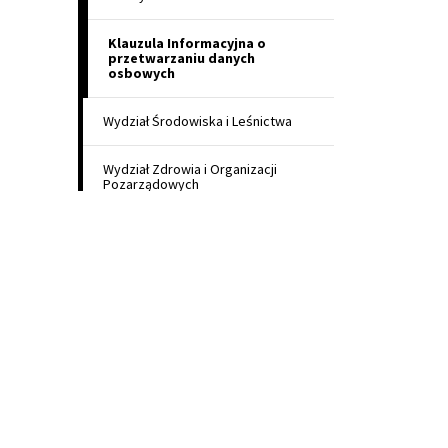
Klauzula Informacyjna o
przetwarzaniu danych
osbowych
Wydział Środowiska i Leśnictwa
Wydział Zdrowia i Organizacji
Pozarządowych
Biuro Audytu i Kontroli Wewnętrznej
ażne linki
strzeżenia prawne
pa witryny