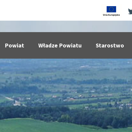
Powiat
Władze Powiatu
Starostwo
pokaż podmenu dla
pokaż podmenu dla
pokaż p