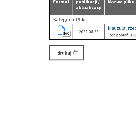
Format
publikacji /
Nazwa pliku
aktualizacji
Kategoria: Pliki
klauzula_rz
2022-06-22
doc
ilość pobrań:
26
drukuj