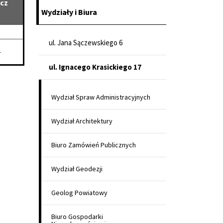
cz
Wydziały i Biura
ul. Jana Sączewskiego 6
-
konsumentow_nowa.doc
ul. Ignacego Krasickiego 17
Wydział Spraw Administracyjnych
Wydział Architektury
Biuro Zamówień Publicznych
Wydział Geodezji
Geolog Powiatowy
Biuro Gospodarki