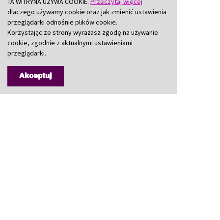
TA WITRYNA UŻYWA COOKIE.
Przeczytaj więcej
dlaczego używamy cookie oraz jak zmienić ustawienia
przeglądarki odnośnie plików cookie.
Korzystając ze strony wyrażasz zgodę na używanie
cookie, zgodnie z aktualnymi ustawieniami
przeglądarki.
Akceptuj
B
Starostwo
Powiatowe
I
w Będzinie
te