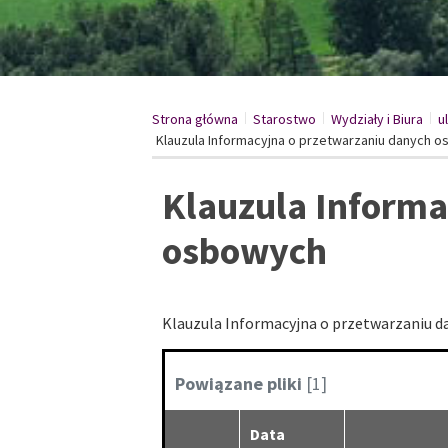
Strona główna
Starostwo
/
Wydziały i Biura
/
u
Klauzula Informacyjna o przetwarzaniu danych 
Klauzula Informa
osbowych
Klauzula Informacyjna o przetwarzaniu 
Kategoria:
Powiązane pliki
[1]
Data