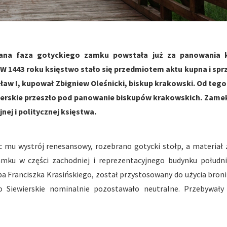
wana faza gotyckiego zamku powstała już za panowania k
 W 1443 roku księstwo stało się przedmiotem aktu kupna i spr
ław I, kupował Zbigniew Oleśnicki, biskup krakowski. Od tego
wierskie przeszło pod panowanie biskupów krakowskich. Zamek
nej i politycznej księstwa.
mu wystrój renesansowy, rozebrano gotycki stołp, a materiał 
mku w części zachodniej i reprezentacyjnego budynku połudn
pa Franciszka Krasińskiego, został przystosowany do użycia broni
 Siewierskie nominalnie pozostawało neutralne. Przebywał