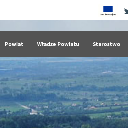
Powiat
Władze Powiatu
Starostwo
pokaż podmenu dla
pokaż podmenu dla
pokaż p