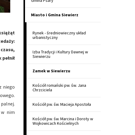
Gmina Psary
Miasto i Gmina Siewierz
siążąt
Rynek - średniowieczny układ
urbanistyczny
zedaży:
 czasu,
Izba Tradycji i Kultury Dawnej w
Siewierzu
 pełnił
Zamek w Siewierzu
Kościół romański pw. św. Jana
z niego
Chrzciciela
iowego.
 palnej.
Kościół pw. św. Macieja Apostoła
y w nim
Kościół pw. św. Marcina i Doroty w
Wojkowicach Kościelnych