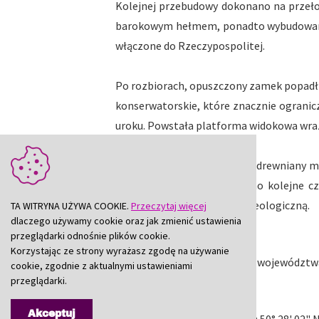
Kolejnej przebudowy dokonano na przełom
barokowym hełmem, ponadto wybudowano 
włączone do Rzeczypospolitej.
Po rozbiorach, opuszczony zamek popadł 
konserwatorskie, które znacznie ogranic
uroku. Powstała platforma widokowa wra
Zrekonstruowano działający drewniany mo
odbudowano i zabezpieczono kolejne c
usytuowano ekspozycję archeologiczną.
TA WITRYNA UŻYWA COOKIE.
Przeczytaj więcej
dlaczego używamy cookie oraz jak zmienić ustawienia
przeglądarki odnośnie plików cookie.
Korzystając ze strony wyrażasz zgodę na używanie
Obiekt w rejestrze zabytków województwa 
cookie, zgodnie z aktualnymi ustawieniami
przeglądarki.
Akceptuj
Współrzędne geograficzne
: 50° 28' 02" 