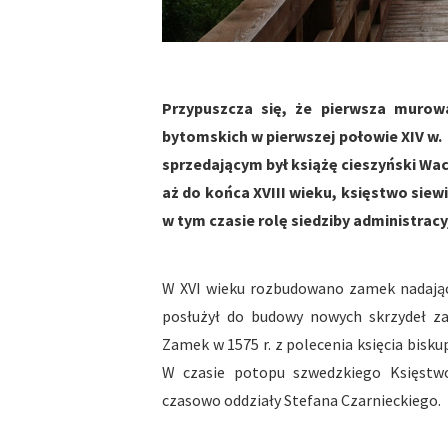
Przypuszcza się, że pierwsza muro
bytomskich w pierwszej połowie XIV w.
sprzedającym był książę cieszyński Wac
aż do końca XVIII wieku, księstwo sie
w tym czasie rolę siedziby administracyj
W XVI wieku rozbudowano zamek nadając 
posłużył do budowy nowych skrzydeł za
Zamek w 1575 r. z polecenia księcia bisku
W czasie potopu szwedzkiego Księstwo
czasowo oddziały Stefana Czarnieckiego.