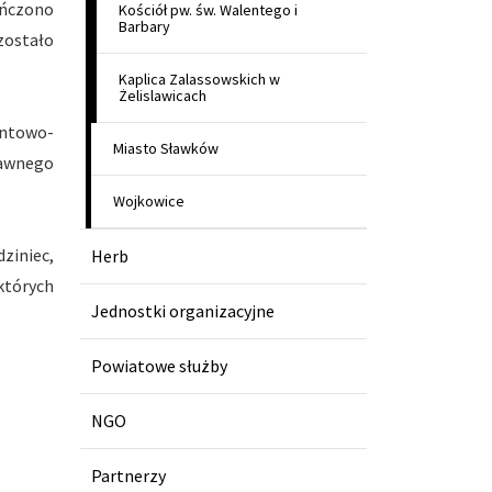
eńczono
Kościół pw. św. Walentego i
Barbary
zostało
Kaplica Zalassowskich w
Żelislawicach
ontowo-
Miasto Sławków
dawnego
Wojkowice
ziniec,
Herb
których
Jednostki organizacyjne
Powiatowe służby
NGO
Partnerzy