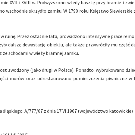
ie XVII i XVIII w. Podwyższono wtedy basztę przy bramie i zwi
wschodnie skrzydło zamku. W 1790 roku Księstwo Siewierskie 
w ruinę. Przez ostatnie lata, prowadzono intensywne prace rem
zyły dalszą dewastację obiektu, ale także przywróciły mu część 
z ze schodami w wieży bramnej zamku.
st zwodzony (jako drugi w Polsce). Ponadto: wybrukowano dzied
zęści murów oraz odrestaurowano pomieszczenia piwniczne w 
śląskiego: A/777/67 z dnia 17 VI 1967 (województwo katowickie)
N; 19° 14' 30" E