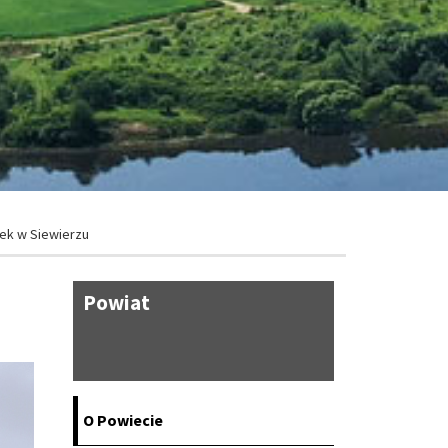
ek w Siewierzu
/
Powiat
O Powiecie