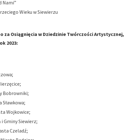
d Nami”
rzeciego Wieku w Siewierzu
 za Osiągnięcia w Dziedzinie Twórczości Artystycznej,
ok 2023:
czowa;
ierzęcice;
y Bobrowniki;
a Sławkowa;
ta Wojkowice;
 i Gminy Siewierz;
asta Czeladź;