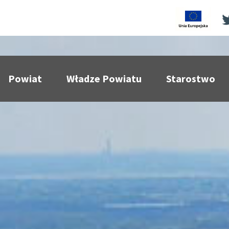
Powiat
Władze Powiatu
Starostwo
pokaż podmenu dla
pokaż podmenu dla
pokaż p