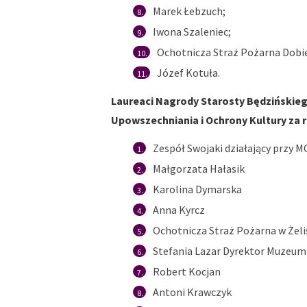
Marek Łebzuch;
Iwona Szaleniec;
Ochotnicza Straż Pożarna Dobi
Józef Kotuła.
Laureaci Nagrody Starosty Będzińskiego
Upowszechniania i Ochrony Kultury za r
Zespół Swojaki działający przy 
Małgorzata Hałasik
Karolina Dymarska
Anna Kyrcz
Ochotnicza Straż Pożarna w Żeli
Stefania Lazar Dyrektor Muzeum 
Robert Kocjan
Antoni Krawczyk