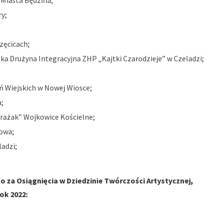
Miasta Będzina;
y;
zęcicach;
a Drużyna Integracyjna ZHP „Kajtki Czarodzieje” w Czeladzi;
 Wiejskich w Nowej Wiosce;
;
rażak” Wojkowice Kościelne;
owa;
adzi;
 za Osiągnięcia w Dziedzinie Twórczości Artystycznej,
ok 2022: