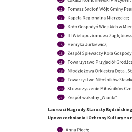
Łukasz Komoniewski Prezydent 
Tomasz Sadłoń Wójt Gminy Psar
Kapela Regionalna Mierzęcice;
Koło Gospodyń Wiejskich w Mier
III Wielopoziomowa Zagłębiowsk
Henryka Jurkiewicz;
Zespół Śpiewaczy Koła Gospodyń
Towarzystwo Przyjaciół Grodźca
Młodzieżowa Orkiestra Dęta „St
Towarzystwo Miłośników Sławk
Stowarzyszenie Miłośników Czel
Zespół wokalny „Wianki”.
Laureaci Nagrody Starosty Będzińskiego
Upowszechniania i Ochrony Kultury za r
Anna Piech;