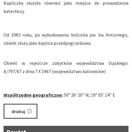
Kapliczka służyła również jako miejsce do prowadzenia
katechezy.
Od 1983 roku, po wybudowaniu kościoła pw. św. Antoniego,
obiekt służy jako kaplica przedpogrzebowa.
Obiekt w rejestrze zabytków województwa śląskiego:
A/797/67 z dnia 7 X 1967 (województwo katowickie)
Współrzędne geograficzne:
50° 26’ 20” N; 19° 05’ 14” E
drukuj