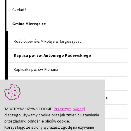
Czeladź
Gmina Mierzęcice
Kościół pw. św. Mikołaja w Targoszycach
Kaplica pw. św. Antoniego Padewskiego
Kapliczka pw. św. Floriana
Kapliczka pw. św. Mikołaja w Mierzęcicach
Kapliczka "Ku pokrzepieniu serc" w Niwiskach z 1939 r.
TA WITRYNA UŻYWA COOKIE.
Przeczytaj więcej
Kapliczka Myśliwych pw. św. Huberta w Niwiskach
dlaczego używamy cookie oraz jak zmienić ustawienia
przeglądarki odnośnie plików cookie.
Osiedle Wojskowe w Mierzęcicach
Korzystając ze strony wyrażasz zgodę na używanie