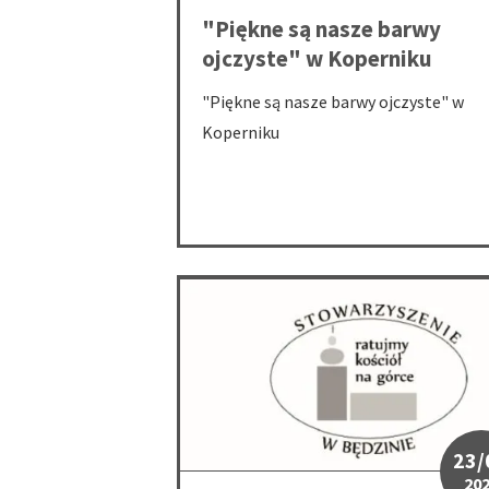
"Piękne są nasze barwy
ojczyste" w Koperniku
"Piękne są nasze barwy ojczyste" w
Koperniku
715, rocznica urodzin króla Kazimierza II
23/
20