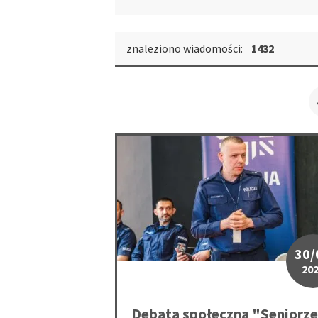
znaleziono wiadomości:
1432
Debata społeczna "Seniorze nie daj się o
30/
20
Debata społeczna "Seniorze