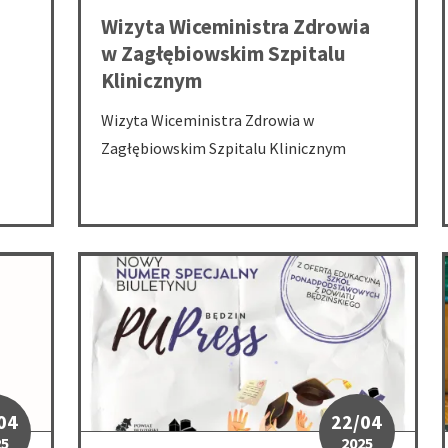
Wizyta Wiceministra Zdrowia
w Zagłębiowskim Szpitalu
Klinicznym
Wizyta Wiceministra Zdrowia w
Zagłębiowskim Szpitalu Klinicznym
I Wielkiego - zaproszenie na uroczystość
Szkoły ponadpodstawowe w jednym miejscu, czyli ofer
04
22/04
25
2025