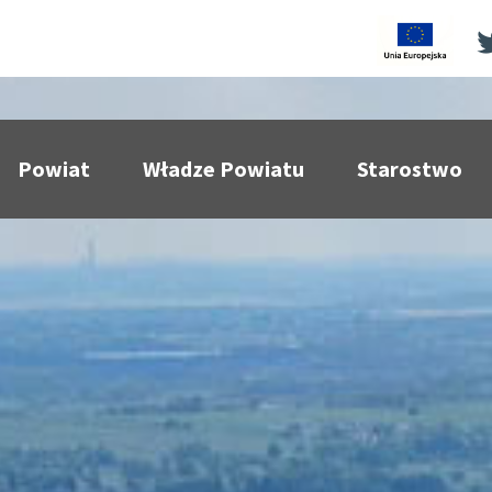
Powiat
Władze Powiatu
Starostwo
pokaż podmenu dla
pokaż podmenu dla
pokaż p