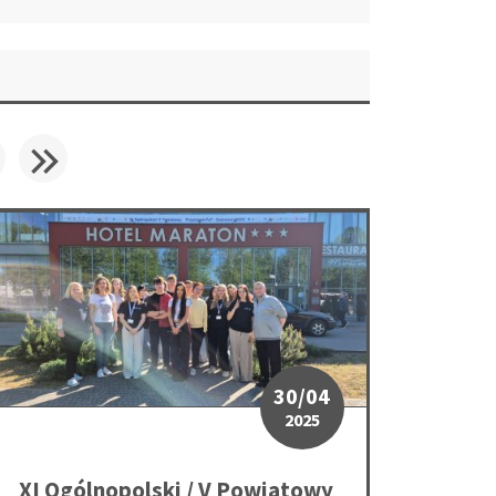
trona
Następna
Ostatnia
XI Ogólnopolski / V Powiatowy Przystanek PaT w Szamotułach
30/04
2025
XI Ogólnopolski / V Powiatowy