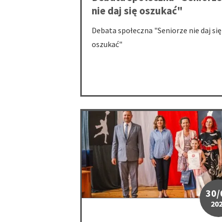
nie daj się oszukać"
Debata społeczna "Seniorze nie daj się
oszukać"
"Piękne są nasze barwy ojczyste" w Kope
30/
20