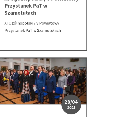
Przystanek PaT w
Szamotułach
XI Ogólnopolski / V Powiatowy
Przystanek PaT w Szamotułach
lu Klinicznym
Zakończenie roku szkolnego klas maturalnych
28/04
2025