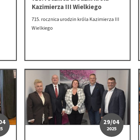
Kazimierza III Wielkiego
715. rocznica urodzin króla Kazimierza III
Wielkiego
rniku
Wizyta Wiceministra Zdrowia w Zagłębiowskim Szpita
04
29/04
25
2025