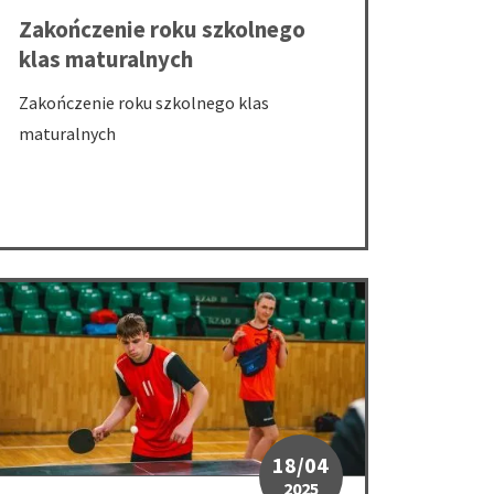
Zakończenie roku szkolnego
klas maturalnych
Zakończenie roku szkolnego klas
maturalnych
ta edukacyjna w powiecie będzińskim.
XXIX Integracyjne Mistrzostwa Śląska i Zagłębia w tenisie stołow
18/04
2025