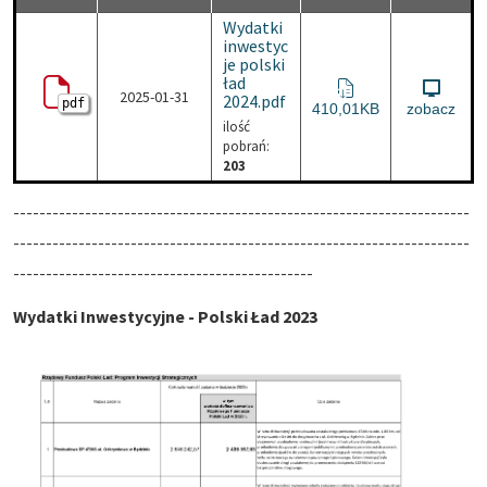
Wydatki
inwestyc
je polski
ład
2025-01-31
2024.pdf
pdf
Wydatki inwestycje polski
410,01KB
zobacz
ilość
pobrań:
203
----------------------------------------------------------------------
----------------------------------------------------------------------
----------------------------------------------
Wydatki Inwestycyjne - Polski Ład 2023