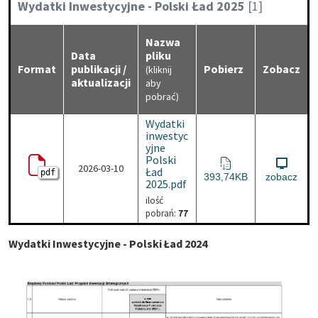
Kategoria:
Wydatki Inwestycyjne - Polski Ład 2025
[1]
Nazwa
Data
pliku
Format
publikacji /
Pobierz
Zobacz
(kliknij
aktualizacji
aby
pobrać)
Wydatki
inwestyc
yjne
Polski
2026-03-10
Ład
pdf
Wydatki inwestycyjne Pol
393,74KB
zobacz
2025.pdf
ilość
pobrań:
77
Wydatki Inwestycyjne - Polski Ład 2024