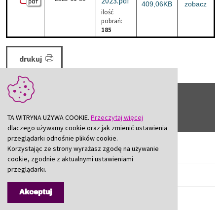
2023.pdf
pdf
Wydatki inwestycje polski
409,06KB
zobacz
ilość
pobrań:
185
drukuj
Starostwo
TA WITRYNA UŻYWA COOKIE.
Przeczytaj więcej
dlaczego używamy cookie oraz jak zmienić ustawienia
przeglądarki odnośnie plików cookie.
Korzystając ze strony wyrażasz zgodę na używanie
Załatw Sprawę
cookie, zgodnie z aktualnymi ustawieniami
przeglądarki.
Kodeks Etyki
Akceptuj
Raport o stanie powiatu