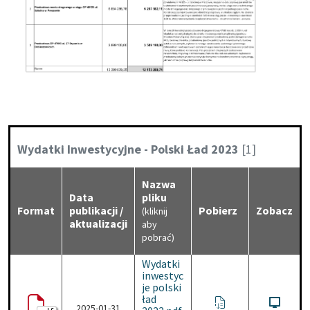
Kategoria:
Wydatki Inwestycyjne - Polski Ład 2023
[1]
Nazwa
Data
pliku
Format
publikacji /
Pobierz
Zobacz
(kliknij
aktualizacji
aby
pobrać)
Wydatki
inwestyc
je polski
ład
2025-01-31