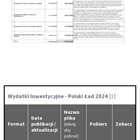
Kategoria:
Wydatki Inwestycyjne - Polski Ład 2024
[1]
Nazwa
Data
pliku
Format
publikacji /
Pobierz
Zobacz
(kliknij
aktualizacji
aby
pobrać)