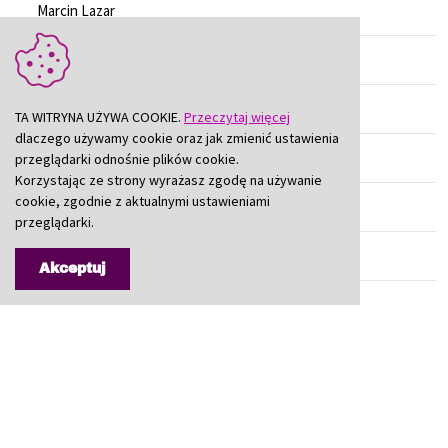
Marcin Lazar
Halina Mentel
Jan Mucha
TA WITRYNA UŻYWA COOKIE.
Przeczytaj więcej
dlaczego używamy cookie oraz jak zmienić ustawienia
Janusz Nawrot
przeglądarki odnośnie plików cookie.
Korzystając ze strony wyrażasz zgodę na używanie
cookie, zgodnie z aktualnymi ustawieniami
Adam Nocuń
przeglądarki.
Krzysztof Pasek
Akceptuj
Anna Pawęzowska
Teresa Płoszaj
Jan Powałka