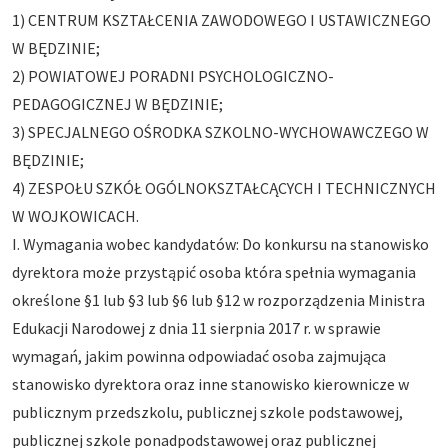
1) CENTRUM KSZTAŁCENIA ZAWODOWEGO I USTAWICZNEGO
W BĘDZINIE;
2) POWIATOWEJ PORADNI PSYCHOLOGICZNO-
PEDAGOGICZNEJ W BĘDZINIE;
3) SPECJALNEGO OŚRODKA SZKOLNO-WYCHOWAWCZEGO W
BĘDZINIE;
4) ZESPOŁU SZKÓŁ OGÓLNOKSZTAŁCĄCYCH I TECHNICZNYCH
W WOJKOWICACH.
I. Wymagania wobec kandydatów: Do konkursu na stanowisko
dyrektora może przystąpić osoba która spełnia wymagania
określone §1 lub §3 lub §6 lub §12 w rozporządzenia Ministra
Edukacji Narodowej z dnia 11 sierpnia 2017 r. w sprawie
wymagań, jakim powinna odpowiadać osoba zajmująca
stanowisko dyrektora oraz inne stanowisko kierownicze w
publicznym przedszkolu, publicznej szkole podstawowej,
publicznej szkole ponadpodstawowej oraz publicznej