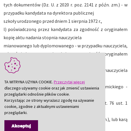
tych dokumentów (Dz. U. z 2020 r. poz. 2141 z późn. zm.) - w
przypadku kandydata na dyrektora publicznej
szkoły urodzonego przed dniem 1 sierpnia 1972 r.,
l) poświadczoną przez kandydata za zgodność z oryginałem
kopię aktu nadania stopnia nauczyciela
mianowanego lub dyplomowanego - w przypadku nauczyciela,
m) poświadczoną przez kandydata za zgodność z oryginałem
kopię karty oceny pracy lub oceny dorobku
zawodowego - w przypadku nauczyciela i nauczyciela
akademickiego,
TA WITRYNA UŻYWA COOKIE.
Przeczytaj więcej
n) w przypadku nauczyciela i nauczyciela akademickiego -
dlaczego używamy cookie oraz jak zmienić ustawienia
przeglądarki odnośnie plików cookie.
oświadczenie, że kandydat nie był prawomocnie
Korzystając ze strony wyrażasz zgodę na używanie
ukarany karą dyscyplinarną, o której mowa w art. 76 ust. 1
cookie, zgodnie z aktualnymi ustawieniami
ustawy z dnia 26 stycznia 1982 r. - Karta
przeglądarki.
Nauczyciela (t.j. Dz. U. z 2019 r. poz. 2215 z późn. zm.), lub karą
Akceptuj
dyscyplinarną, o której mowa