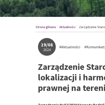
Strona główna
Aktualności
/
Zarządzenie Staros
/
19/08
#Aktualności
#Komunikat
2024
Zarządzenie Star
lokalizacji i ha
prawnej na teren
Zarządzenie Nr 52/2024 Starosty Będzińsk