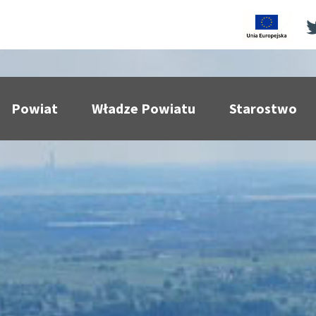
Powiat
Władze Powiatu
Starostwo
pokaż podmenu dla
pokaż podmenu dla
pokaż p