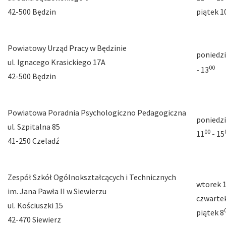
42-500 Będzin
piątek 1
Powiatowy Urząd Pracy w Będzinie
poniedzi
ul. Ignacego Krasickiego 17A
00
- 13
42-500 Będzin
Powiatowa Poradnia Psychologiczno Pedagogiczna
poniedzi
ul. Szpitalna 85
00
11
- 15
41-250 Czeladź
Zespół Szkół Ogólnokształcących i Technicznych
wtorek 
im. Jana Pawła II w Siewierzu
czwarte
ul. Kościuszki 15
piątek 8
42-470 Siewierz