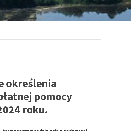
e określenia
dpłatnej pomocy
2024 roku.
i i harmonogramu udzielania nieodpłatnej