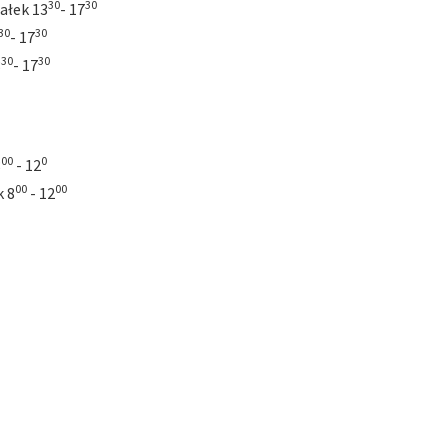
30
30
ałek 13
- 17
30
30
- 17
30
30
3
- 17
00
0
8
- 12
00
00
k 8
- 12