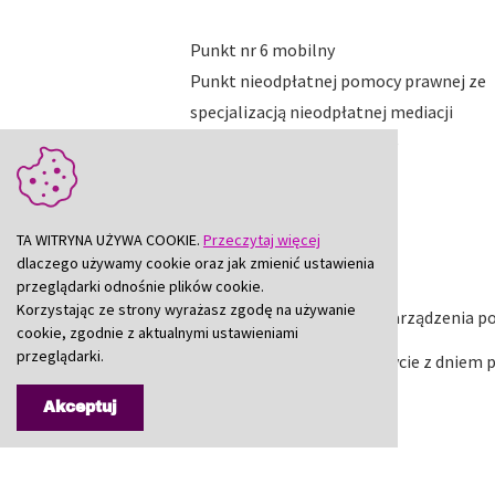
Punkt nr 6 mobilny
Punkt nieodpłatnej pomocy prawnej ze
specjalizacją nieodpłatnej mediacji
prowadzony przez Fundację
Poradnictwa Pro Bono
TA WITRYNA UŻYWA COOKIE.
Przeczytaj więcej
dlaczego używamy cookie oraz jak zmienić ustawienia
przeglądarki odnośnie plików cookie.
Korzystając ze strony wyrażasz zgodę na używanie
§3.
Wykonanie niniejszego zarządzenia po
cookie, zgodnie z aktualnymi ustawieniami
przeglądarki.
§4.
Zarządzenie wchodzi w życie z dniem p
Akceptuj
Starosta Będziński
Sebastian Szaleniec