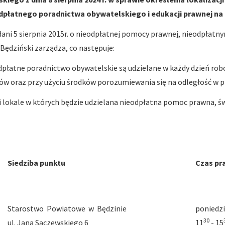
płatnego poradnictwa obywatelskiego i edukacji prawnej na 
z dani 5 sierpnia 2015r. o nieodpłatnej pomocy prawnej, nieodpłat
 Będziński zarządza, co następuje:
łatne poradnictwo obywatelskie są udzielane w każdy dzień roboc
tów oraz przy użyciu środków porozumiewania się na odległość w
y i lokale w których będzie udzielana nieodpłatna pomoc prawna,
Siedziba punktu
Czas pr
Starostwo Powiatowe w Będzinie
poniedzi
30
ul. Jana Sączewskiego 6
11
- 15