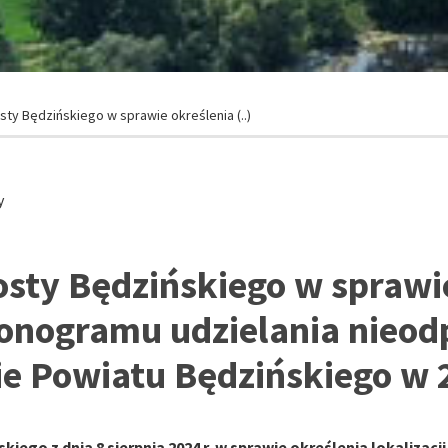
ty Będzińskiego w sprawie określenia (..)
y
osty Będzińskiego w sprawi
rmonogramu udzielania nieo
ie Powiatu Będzińskiego w 
iego z dnia 8 sierpnia 2024 r.
w sprawie określenia lokalizacj