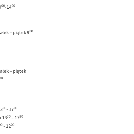
00
00
0
-14
00
ałek – piątek 9
ałek – piątek
00
00
00
13
- 17
30
30
k 13
– 17
00
00
- 12