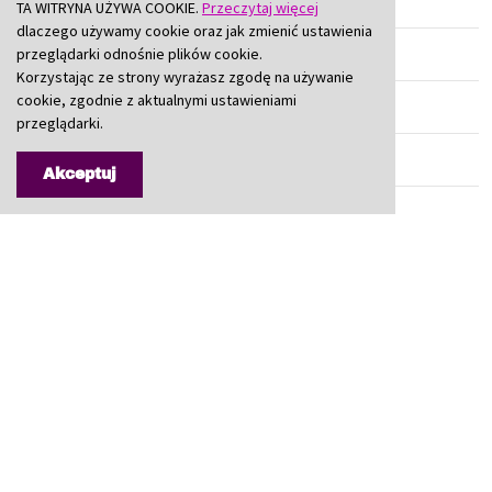
Wydział Kadr i Organizacji
TA WITRYNA UŻYWA COOKIE.
Przeczytaj więcej
dlaczego używamy cookie oraz jak zmienić ustawienia
Biuro Nieodpłatnej Pomocy Prawnej
przeglądarki odnośnie plików cookie.
Korzystając ze strony wyrażasz zgodę na używanie
cookie, zgodnie z aktualnymi ustawieniami
Wydział Oświaty
przeglądarki.
Wydział Polityki Społecznej
Akceptuj
Aktywny Senior - polityka senioralna
Placówki terapii uzależnień
Pomoc osobom najuboższym i bezdomnym
Sprowadzanie zwłok lub szczątków z zagranicy
Wydział Promocji Powiatu
Wydział Budżetu i Finansów