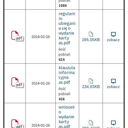
pobrań:
1084
regulam
in
ubiegani
a się o
wydanie
2024-02-26
karty
pdf
regulamin ubiegania się o
285,05KB
zobacz
as.pdf
ilość
pobrań:
614
klauzula
informa
cyjna
as.pdf
2024-02-26
pdf
klauzula informacyjna as.
234,83KB
zobacz
ilość
pobrań:
426
wniosek
o
wydanie
karty
2024-02-26
as.pdf
pdf
wniosek o wydanie karty 