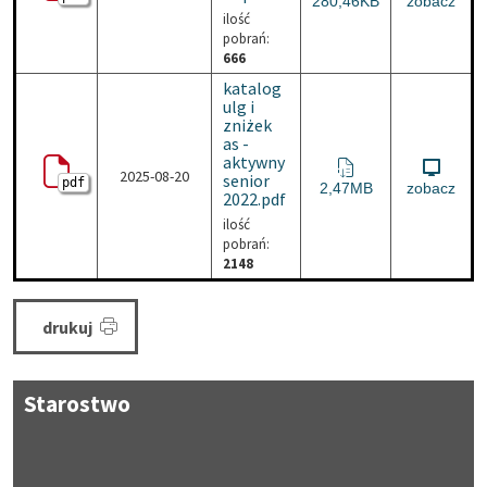
280,46KB
zobacz
ilość
pobrań:
666
katalog
ulg i
zniżek
as -
aktywny
2025-08-20
senior
pdf
katalog ulg i zniżek as -
2,47MB
zobacz
2022.pdf
ilość
pobrań:
2148
drukuj
Starostwo