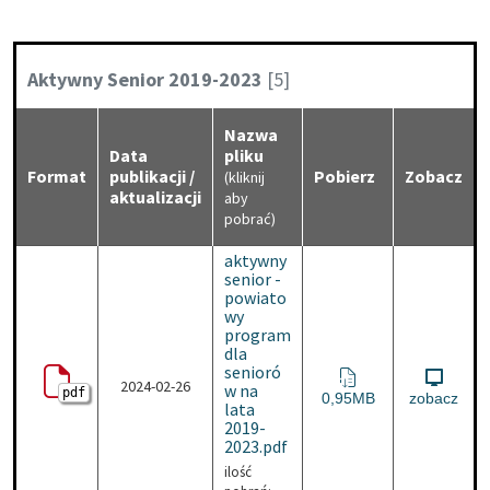
Kategoria:
Aktywny Senior 2019-2023
[5]
Nazwa
Data
pliku
Format
publikacji /
Pobierz
Zobacz
(kliknij
aktualizacji
aby
pobrać)
aktywny
senior -
powiato
wy
program
dla
senioró
2024-02-26
w na
pdf
aktywny senior - powiato
0,95MB
zobacz
lata
2019-
2023.pdf
ilość