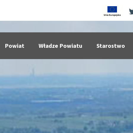
Powiat
Władze Powiatu
Starostwo
pokaż podmenu dla
pokaż podmenu dla
pokaż p