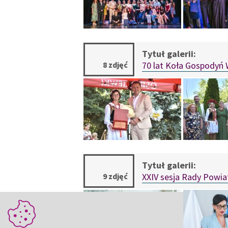
8 zdjęć
70 lat Koła Gospodyń 
9 zdjęć
XXIV sesja Rady Powia