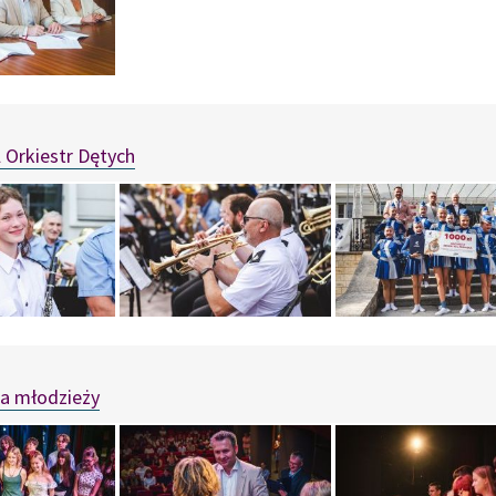
 Orkiestr Dętych
la młodzieży