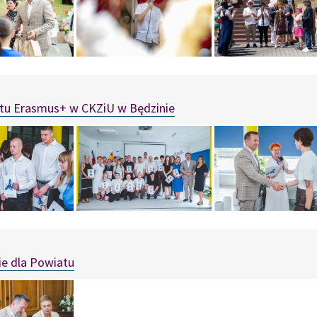
tu Erasmus+ w CKZiU w Będzinie
ie dla Powiatu