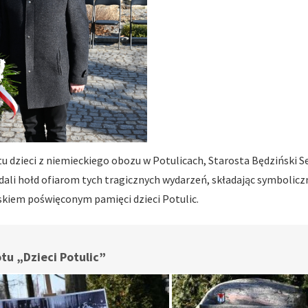
otu dzieci z niemieckiego obozu w Potulicach, Starosta Będziński
ali hołd ofiarom tych tragicznych wydarzeń, składając symboli
skiem poświęconym pamięci dzieci Potulic.
tu „Dzieci Potulic”