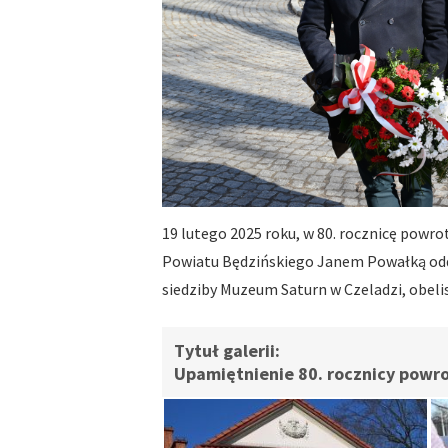
19 lutego 2025 roku, w 80. rocznicę powr
Powiatu Będzińskiego Janem Powałką odd
siedziby Muzeum Saturn w Czeladzi, obeli
Upamiętnienie 80. rocznicy powro