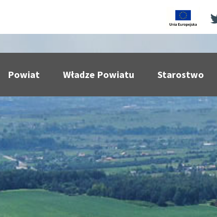
Powiat
Władze Powiatu
Starostwo
pokaż podmenu dla
pokaż podmenu dla
pokaż p