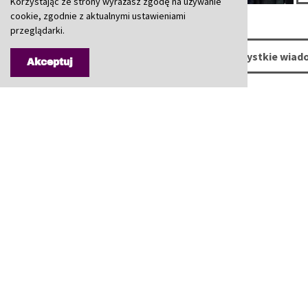
Korzystając ze strony wyrażasz zgodę na używanie
cookie, zgodnie z aktualnymi ustawieniami
przeglądarki.
poprzednia
wszystkie wiad
Akceptuj
drukuj
B
Starostwo
Powiatowe
I
w Będzinie
te
e
S