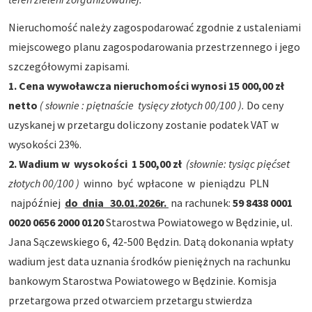
Nieruchomość należy zagospodarować zgodnie z ustaleniami
miejscowego planu zagospodarowania przestrzennego i jego
szczegółowymi zapisami.
1. Cena wywoławcza nieruchomości wynosi 15 000,00 zł
netto
( słownie : piętnaście tysięcy złotych 00/100 ).
Do ceny
uzyskanej w przetargu doliczony zostanie podatek VAT w
wysokości 23%.
2. Wadium w wysokości 1 500,00 zł
(słownie: tysiąc pięćset
złotych 00/100 )
winno być wpłacone w pieniądzu PLN
najpóźniej
do dnia 30.01.2026r.
na rachunek:
59 8438 0001
0020 0656 2000 0120
Starostwa Powiatowego w Będzinie, ul.
Jana Sączewskiego 6, 42-500 Będzin. Datą dokonania wpłaty
wadium jest data uznania środków pieniężnych na rachunku
bankowym Starostwa Powiatowego w Będzinie. Komisja
przetargowa przed otwarciem przetargu stwierdza