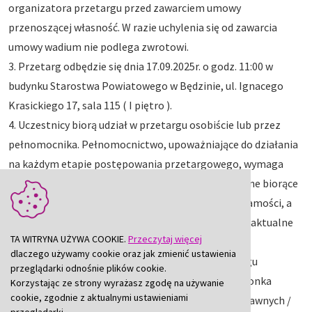
organizatora przetargu przed zawarciem umowy
przenoszącej własność. W razie uchylenia się od zawarcia
umowy wadium nie podlega zwrotowi.
3. Przetarg odbędzie się dnia 17.09.2025r. o godz. 11:00 w
budynku Starostwa Powiatowego w Będzinie, ul. Ignacego
Krasickiego 17, sala 115 ( I piętro ).
4. Uczestnicy biorą udział w przetargu osobiście lub przez
pełnomocnika. Pełnomocnictwo, upoważniające do działania
na każdym etapie postępowania przetargowego, wymaga
formy pisemnej ( aktu notarialnego ). Osoby fizyczne biorące
udział w przetargu winny mieć ze sobą dowód tożsamości, a
prowadzące działalność gospodarczą dodatkowo – aktualne
TA WITRYNA UŻYWA COOKIE.
Przeczytaj więcej
zaświadczenie o wpisie do ewidencji działalności
dlaczego używamy cookie oraz jak zmienić ustawienia
gospodarczej. Małżonkowie biorą udział w przetargu
przeglądarki odnośnie plików cookie.
osobiście lub okazują pełnomocnictwo współmałżonka
Korzystając ze strony wyrażasz zgodę na używanie
cookie, zgodnie z aktualnymi ustawieniami
potwierdzone notarialnie. Przedstawiciele osób prawnych /