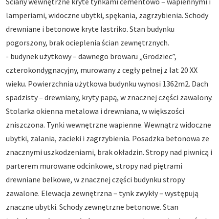
Ściany wewnętrzne kryte tynkami cementowo – wapiennymi i
lamperiami, widoczne ubytki, spękania, zagrzybienia. Schody
drewniane i betonowe kryte lastriko. Stan budynku
pogorszony, brak ocieplenia ścian zewnętrznych.
- budynek użytkowy – dawnego browaru „Grodziec”,
czterokondygnacyjny, murowany z cegły pełnej z lat 20 XX
wieku. Powierzchnia użytkowa budynku wynosi 1362m2. Dach
spadzisty – drewniany, kryty papą, w znacznej części zawalony.
Stolarka okienna metalowa i drewniana, w większości
zniszczona. Tynki wewnętrzne wapienne. Wewnątrz widoczne
ubytki, zalania, zacieki i zagrzybienia. Posadzka betonowa ze
znacznymi uszkodzeniami, brak okładzin. Stropy nad piwnicą i
parterem murowane odcinkowe, stropy nad piętrami
drewniane belkowe, w znacznej części budynku stropy
zawalone. Elewacja zewnętrzna – tynk zwykły – występują
znaczne ubytki. Schody zewnętrzne betonowe. Stan