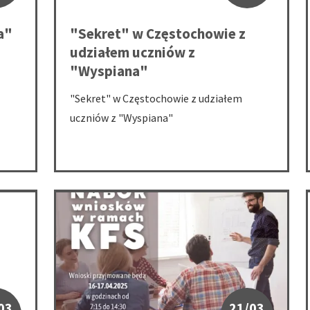
a"
"Sekret" w Częstochowie z
udziałem uczniów z
"Wyspiana"
"Sekret" w Częstochowie z udziałem
uczniów z "Wyspiana"
ostwa Powiatowego w dniu 26.03.2025 r.
Nabór wniosków w ramach Krajowego Funduszu Szko
03
21/03