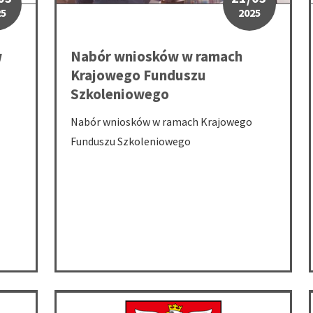
25
2025
w
Nabór wniosków w ramach
Krajowego Funduszu
Szkoleniowego
Nabór wniosków w ramach Krajowego
Funduszu Szkoleniowego
na sprzedaż nieruchomości niezabudowanej Będzin działka nr 452
Drugi przetarg ustny ograniczony na sprzedaż nieruc