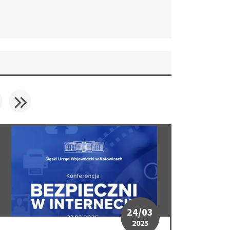
trona
Następna
Ostatnia
iana"
Konferencja "Bezpieczeni w internecie"
24/03
2025