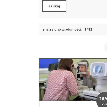
szukaj
znaleziono wiadomości:
1432
"Wiosenny Przegląd Zdrowia" w Wojkowi
26/
20