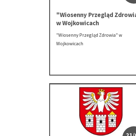
"Wiosenny Przegląd Zdrowi
w Wojkowicach
"Wiosenny Przegląd Zdrowia" w
Wojkowicach
Przerwa w dostawie prądu w budynku Star
21/