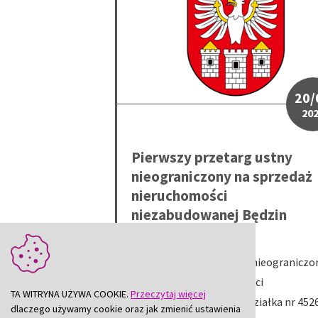
20/
20
Pierwszy przetarg ustny
nieograniczony na sprzedaż
nieruchomości
niezabudowanej Będzin
działka nr 4526
Pierwszy przetarg ustny nieograniczo
na sprzedaż nieruchomości
TA WITRYNA UŻYWA COOKIE.
Przeczytaj więcej
niezabudowanej Będzin działka nr 452
dlaczego używamy cookie oraz jak zmienić ustawienia