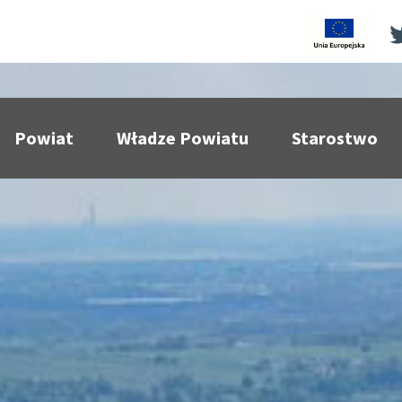
Powiat
Władze Powiatu
Starostwo
pokaż podmenu dla
pokaż podmenu dla
pokaż p