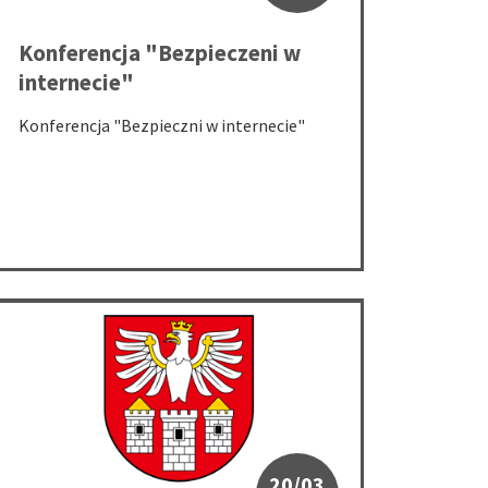
Konferencja "Bezpieczeni w
internecie"
Konferencja "Bezpieczni w internecie"
leniowego
Drugi przetarg ustny nieograniczony na sprzedaż nieruchomości 
20/03